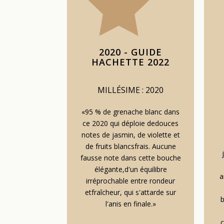
2020 - GUIDE
HACHETTE 2022
MILLÉSIME : 2020
«95 % de grenache blanc dans
ce 2020 qui déploie de
douces
notes de jasmin, de violette et
de fruits blancs
frais. Aucune
fausse note dans cette bouche
élégante,
d'un équilibre
a
irréprochable entre rondeur
et
fraîcheur, qui s'attarde sur
b
l'anis en finale.»
c