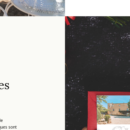
es
de
ques sont