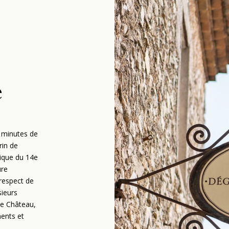
e
 minutes de
rin de
rique du 14e
ure
 respect de
sieurs
le Château,
ments et