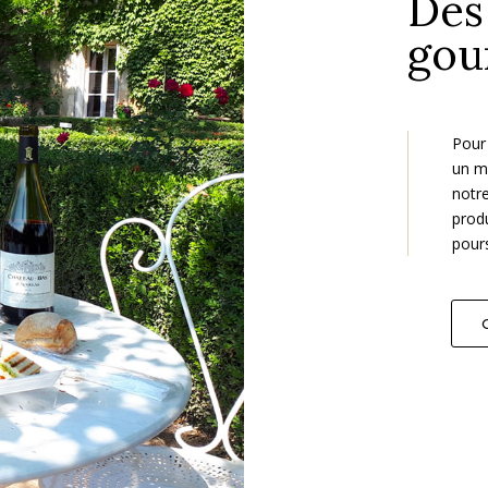
Des
gou
Pour
un m
notre
produ
pour